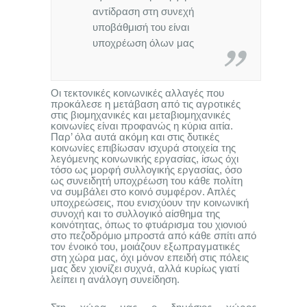
αντίδραση στη συνεχή
υποβάθμισή του είναι
υποχρέωση όλων μας
Οι τεκτονικές κοινωνικές αλλαγές που
προκάλεσε η μετάβαση από τις αγροτικές
στις βιομηχανικές και μεταβιομηχανικές
κοινωνίες είναι προφανώς η κύρια αιτία.
Παρ’ όλα αυτά ακόμη και στις δυτικές
κοινωνίες επιβίωσαν ισχυρά στοιχεία της
λεγόμενης κοινωνικής εργασίας, ίσως όχι
τόσο ως μορφή συλλογικής εργασίας, όσο
ως συνειδητή υποχρέωση του κάθε πολίτη
να συμβάλει στο κοινό συμφέρον. Απλές
υποχρεώσεις, που ενισχύουν την κοινωνική
συνοχή και το συλλογικό αίσθημα της
κοινότητας, όπως το φτυάρισμα του χιονιού
στο πεζοδρόμιο μπροστά από κάθε σπίτι από
τον ένοικό του, μοιάζουν εξωπραγματικές
στη χώρα μας, όχι μόνον επειδή στις πόλεις
μας δεν χιονίζει συχνά, αλλά κυρίως γιατί
λείπει η ανάλογη συνείδηση.