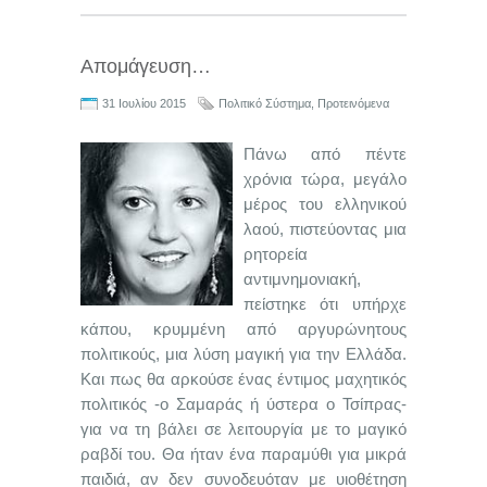
Απομάγευση…
31 Ιουλίου 2015
Πολιτικό Σύστημα
,
Προτεινόμενα
Πάνω από πέντε
χρόνια τώρα, μεγάλο
μέρος του ελληνικού
λαού, πιστεύοντας μια
ρητορεία
αντιμνημονιακή,
πείστηκε ότι υπήρχε
κάπου, κρυμμένη από αργυρώνητους
πολιτικούς, μια λύση μαγική για την Ελλάδα.
Και πως θα αρκούσε ένας έντιμος μαχητικός
πολιτικός -ο Σαμαράς ή ύστερα ο Τσίπρας-
για να τη βάλει σε λειτουργία με το μαγικό
ραβδί του. Θα ήταν ένα παραμύθι για μικρά
παιδιά, αν δεν συνοδευόταν με υιοθέτηση