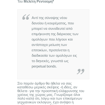
Του
Μελέτη Ρεντούμη*
Αντί της σύναψης νέου
δανείου ή κουρέματος, που
μπορεί να συνοδευτεί από
επιμήκυνση της διάρκειας των
ομολόγων που λήγουν και
αντίστοιχα μείωση των
επιτοκίων, προτείνεται η
διαδικασία των ομολόγων εις
το διηνεκές, γνωστά ως
perpetual bonds.
Στο παρόν άρθρο θα ήθελα να σας
καταθέσω μερικές σκέψεις -ή ιδέες, αν
θέλετε- για την προοπτική ελάφρυνσης του
χρέους της χώρας μας. Γνωρίζουμε όλοι
πολύ καλά ότι, λόγω και των επικείμενων
γερμανικών εκλογών, έχει ανάψει η