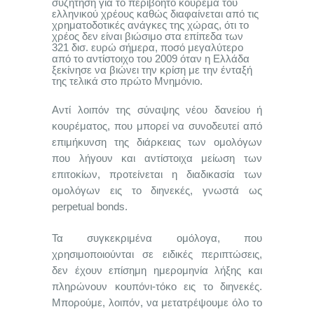
συζήτηση για το περιβόητο κούρεμα του
ελληνικού χρέους καθώς διαφαίνεται από τις
χρηματοδοτικές ανάγκες της χώρας, ότι το
χρέος δεν είναι βιώσιμο στα επίπεδα των
321 δισ. ευρώ σήμερα, ποσό μεγαλύτερο
από το αντίστοιχο του 2009 όταν η Ελλάδα
ξεκίνησε να βιώνει την κρίση με την ένταξή
της τελικά στο πρώτο Μνημόνιο.
Αντί λοιπόν της σύναψης νέου δανείου ή
κουρέματος, που μπορεί να συνοδευτεί από
επιμήκυνση της διάρκειας των ομολόγων
που λήγουν και αντίστοιχα μείωση των
επιτοκίων, προτείνεται η διαδικασία των
ομολόγων εις το διηνεκές, γνωστά ως
perpetual bonds.
Τα συγκεκριμένα ομόλογα, που
χρησιμοποιούνται σε ειδικές περιπτώσεις,
δεν έχουν επίσημη ημερομηνία λήξης και
πληρώνουν κουπόνι-τόκο εις το διηνεκές.
Μπορούμε, λοιπόν, να μετατρέψουμε όλο το