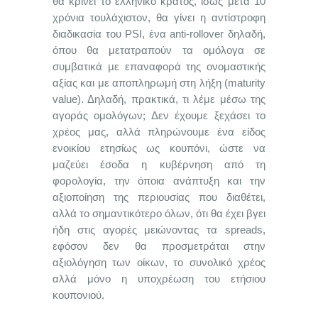
θα κρίνει το ελληνικό κράτος, ίσως μετά 10
χρόνια τουλάχιστον, θα γίνει η αντίστροφη
διαδικασία του PSI, ένα anti-rollover δηλαδή,
όπου θα μετατραπούν τα ομόλογα σε
συμβατικά με επαναφορά της ονομαστικής
αξίας και με αποπληρωμή στη λήξη (maturity
value). Δηλαδή, πρακτικά, τι λέμε μέσω της
αγοράς ομολόγων; Δεν έχουμε ξεχάσει το
χρέος μας, αλλά πληρώνουμε ένα είδος
ενοικίου ετησίως ως κουπόνι, ώστε να
μαζεύει έσοδα η κυβέρνηση από τη
φορολογία, την όποια ανάπτυξη και την
αξιοποίηση της περιουσίας που διαθέτει,
αλλά το σημαντικότερο όλων, ότι θα έχει βγει
ήδη στις αγορές μειώνοντας τα spreads,
εφόσον δεν θα προσμετράται στην
αξιολόγηση των οίκων, το συνολικό χρέος
αλλά μόνο η υποχρέωση του ετήσιου
κουπονιού.