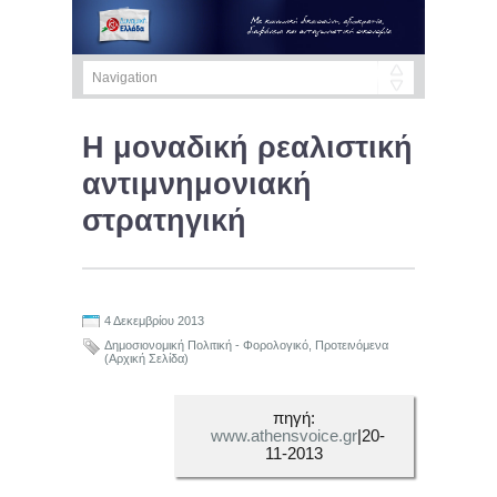
Η μοναδική ρεαλιστική
αντιμνημονιακή
στρατηγική
4 Δεκεμβρίου 2013
Δημοσιονομική Πολιτική - Φορολογικό
,
Προτεινόμενα
(Αρχική Σελίδα)
πηγή:
www.athensvoice.gr
|20-
11-2013