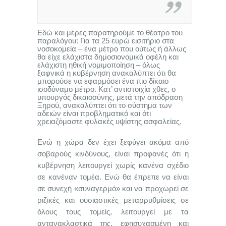
Εδώ και μέρες παρατηρούμε το θέατρο του
παραλόγου: Για τα 25 ευρώ εισιτήριο στα
νοσοκομεία – ένα μέτρο που ούτως ή άλλως
θα είχε ελάχιστα δημοσιονομικά οφέλη και
ελάχιστη ηθική νομιμοποίηση – όλως
ξαφνικά η κυβέρνηση ανακαλύπτει ότι θα
μπορούσε να εφαρμόσει ένα πιο δίκαιο
ισοδύναμο μέτρο. Κατ’ αντιστοιχία χθες, ο
υπουργός δικαιοσύνης, μετά την απόδραση
Ξηρού, ανακαλύπτει ότι το σύστημα των
αδειών είναι προβληματικό και ότι
χρειαζόμαστε φυλακές υψίστης ασφαλείας.
Ενώ η χώρα δεν έχει ξεφύγει ακόμα από
σοβαρούς κινδύνους, είναι προφανές ότι η
κυβέρνηση λειτουργεί χωρίς κανένα σχέδιο
σε κανέναν τομέα. Ενώ θα έπρεπε να είναι
σε συνεχή «συναγερμό» και να προχωρεί σε
ριζικές και ουσιαστικές μεταρρυθμίσεις σε
όλους τους τομείς, λειτουργεί με τα
αντανακλαστικά της, εφησυχασμένη και