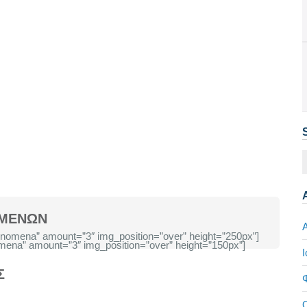
ΙΜΕΝΩΝ
nomena” amount=”3″ img_position=”over” height=”250px”]
ena” amount=”3″ img_position=”over” height=”150px”]
Ι
Σ