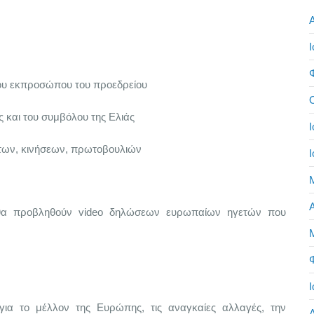
Ι
του εκπροσώπου του προεδρείου
 και του συμβόλου της Ελιάς
Ι
των, κινήσεων, πρωτοβουλιών
Ι
Α
 θα προβληθούν video δηλώσεων ευρωπαίων ηγετών που
Ι
ια το μέλλον της Ευρώπης, τις αναγκαίες αλλαγές, την