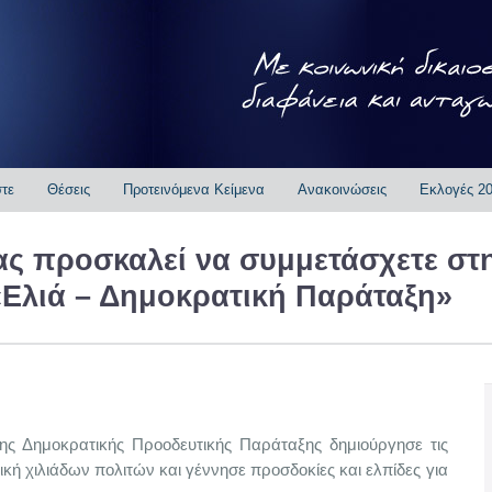
στε
Θέσεις
Προτεινόμενα Κείμενα
Ανακοινώσεις
Εκλογές 2
ας προσκαλεί να συμμετάσχετε στ
«Ελιά – Δημοκρατική Παράταξη»
ς Δημοκρατικής Προοδευτικής Παράταξης δημιούργησε τις
ική χιλιάδων πολιτών και γέννησε προσδοκίες και ελπίδες για