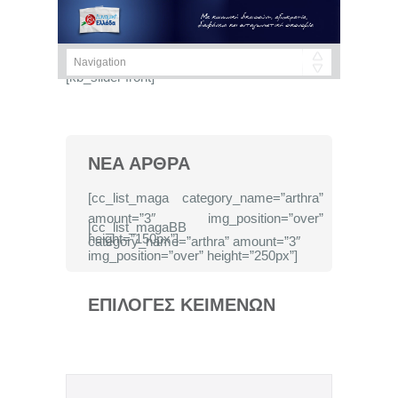
[kb_slider front]
ΝΕΑ ΑΡΘΡΑ
[cc_list_maga category_name=”arthra”
amount=”3″ img_position=”over”
[cc_list_magaBB
height=”150px”]
category_name=”arthra” amount=”3″
img_position=”over” height=”250px”]
ΕΠΙΛΟΓΕΣ ΚΕΙΜΕΝΩΝ