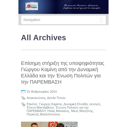
All Archives
Επίσημη στήριξη της υποψηφιότητας
Γιώργου Καμίνη από την Δυναμική
Ελλάδα και την Ένωση Πολιτών για
την ΠΑΡΕΜΒΑΣΗ
15 Φεβρουαρίου 2014
Ανακοινώσεις
,
Δελτία Τύπου
Ετικέτες:
Γιώργος Καμίνης
,
Δυναμική Ελλάδα
,
εκλογές
,
Έλενα Μαντζαβίνου
,
Ένωση Πολιτών για την
ΠΑΡΕΜΒΑΣΗ
,
Ηλίας Μόσιαλος
,
Νίκος Μουζέλης
,
Περικλής Βασιλόπουλος