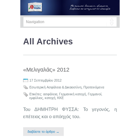
All Archives
«Μελιγαλάς» 2012
17 Σεπτεμβρίου 2012
Εσωτερική Aσφάλεια & Δικαιοσύνη
,
Προτεινόμενα
Ετικέτες:
ασφάλεια
,
Γερμανική κατοχή
,
Γερμανοί
,
εμφύλιος
,
κατοχή
,
ΚΚΕ
Του ΔΗΜΗΤΡΗ ΦΥΣΣΑ: Το γεγονός, η
επέτειος και ο απόηχός του.
διαβάστε το άρθρο →