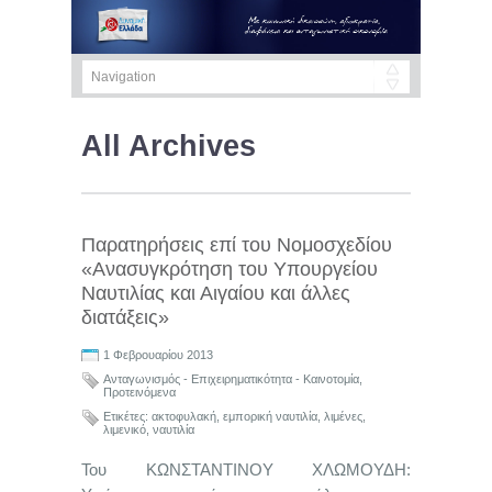
All Archives
Παρατηρήσεις επί του Νομοσχεδίου
«Ανασυγκρότηση του Υπουργείου
Ναυτιλίας και Αιγαίου και άλλες
διατάξεις»
1 Φεβρουαρίου 2013
Ανταγωνισμός - Επιχειρηματικότητα - Καινοτομία
,
Προτεινόμενα
Ετικέτες:
ακτοφυλακή
,
εμπορική ναυτιλία
,
λιμένες
,
λιμενικό
,
ναυτιλία
Του ΚΩΝΣΤΑΝΤΙΝΟΥ ΧΛΩΜΟΥΔΗ: