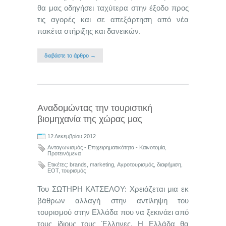
θα μας οδηγήσει ταχύτερα στην έξοδο προς
τις αγορές και σε απεξάρτηση από νέα
πακέτα στήριξης και δανεικών.
διαβάστε το άρθρο →
Αναδομώντας την τουριστική
βιομηχανία της χώρας μας
12 Δεκεμβρίου 2012
Ανταγωνισμός - Επιχειρηματικότητα - Καινοτομία
,
Προτεινόμενα
Ετικέτες:
brands
,
marketing
,
Αγροτουρισμός
,
διαφήμιση
,
ΕΟΤ
,
τουρισμός
Του ΣΩΤΗΡΗ ΚΑΤΣΕΛΟΥ: Χρειάζεται μια εκ
βάθρων αλλαγή στην αντίληψη του
τουρισμού στην Ελλάδα που να ξεκινάει από
τους ίδιους τους Έλληνες. Η Ελλάδα θα