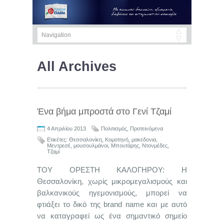
All Archives
Ένα βήμα μπροστά στο Γενί Τζαμί
4 Απριλίου 2013
Πολιτισμός
,
Προτεινόμενα
Ετικέτες:
Θεσσαλονίκη
,
Κομοτηνή
,
μακεδονια
,
Μεντρεσέ
,
μουσουλμάνοι
,
Μπουτάρης
,
Ντονμέδες
,
Τζαμί
ΤΟΥ ΟΡΕΣΤΗ ΚΑΛΟΓΗΡΟΥ: Η
Θεσσαλονίκη, χωρίς μικρομεγαλισμούς και
βαλκανικούς ηγεμονισμούς, μπορεί να
φτιάξει το δικό της brand name και με αυτό
να καταγραφεί ως ένα σημαντικό σημείο