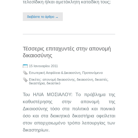
τελεσίδικη ή/και αμετάκλητη καταδίκη τους;
διαβάστε το άρθρο →
Τέσσερις επιταχυντές στην απονομή
δικαιοσύνης
15 Ιανουαρίου 2011
Εσωτερική Aσφάλεια & Δικαιοσύνη
,
Προτεινόμενα
Ετικέτες:
απονομή δικαιοσύνης
,
δικαιοσύνη
,
δικαστές
,
δικαστήρια
,
δικαστικό
Του ΗΛΙΑ ΜΟΣΙΑΛΟΥ: Tο πρόβλημα της
καθυστέρησης στην απονομή της
Δικαιοσύνης τόσο στα πολιτικά και ποινικά
όσο και στα διοικητικά δικαστήρια οφείλεται
στον απαρχαιωμένο τρόπο λειτουργίας των
δικαστηρίων.