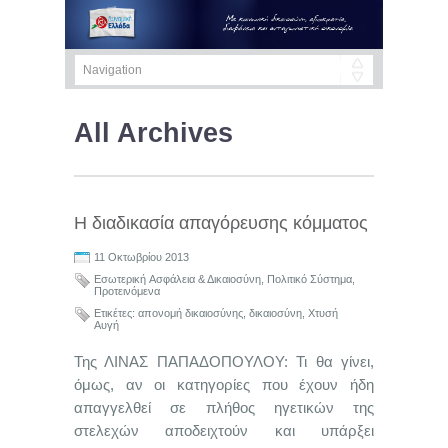
All Archives
Η διαδικασία απαγόρευσης κόμματος
11 Οκτωβρίου 2013
Εσωτερική Aσφάλεια & Δικαιοσύνη
,
Πολιτικό Σύστημα
,
Προτεινόμενα
Ετικέτες:
απονομή δικαιοσύνης
,
δικαιοσύνη
,
Χτυσή
Αυγή
Της ΛΙΝΑΣ ΠΑΠΑΔΟΠΟΥΛΟΥ: Τι θα γίνει,
όμως, αν οι κατηγορίες που έχουν ήδη
απαγγελθεί σε πλήθος ηγετικών της
στελεχών αποδειχτούν και υπάρξει