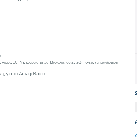
α
ς νόμος
,
ΕΟΠΥΥ
,
κόμματα
,
μέτρα
,
Μόσιαλος
,
συνέντευξη
,
υγεία
,
χρηματοδότηση
η, για το Amagi Radio.