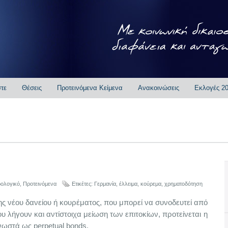
στε
Θέσεις
Προτεινόμενα Κείμενα
Ανακοινώσεις
Εκλογές 2
ρολογικό
,
Προτεινόμενα
Ετικέτες:
Γερμανία
,
έλλειμα
,
κούρεμα
,
χρηματοδότηση
νέου δανείου ή κουρέματος, που μπορεί να συνοδευτεί από
 λήγουν και αντίστοιχα μείωση των επιτοκίων, προτείνεται η
νωστά ως perpetual bonds.