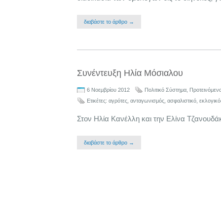
διαβάστε το άρθρο →
Συνέντευξη Ηλία Μόσιαλου
6 Νοεμβρίου 2012
Πολιτικό Σύστημα
,
Προτεινόμεν
Ετικέτες:
αγρότες
,
ανταγωνισμός
,
ασφαλιστικό
,
εκλογικό
Στον Ηλία Κανέλλη και την Ελίνα Τζανουδάκ
διαβάστε το άρθρο →