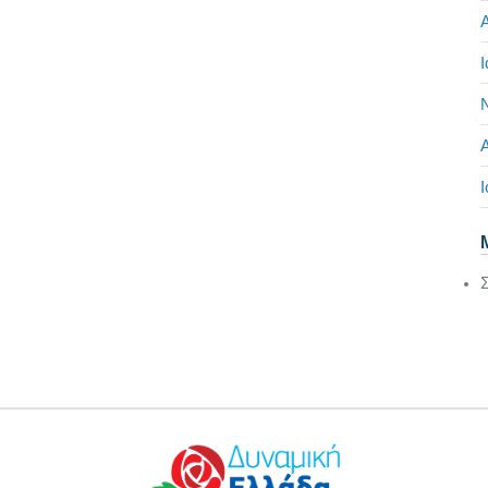
Α
Ι
Ι