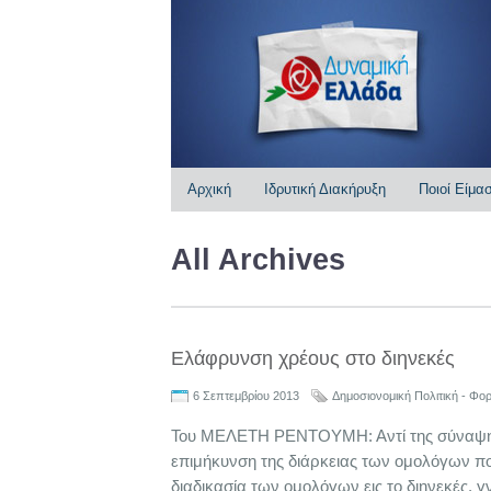
Αρχική
Ιδρυτική Διακήρυξη
Ποιοί Είμα
All Archives
Ελάφρυνση χρέους στο διηνεκές
6 Σεπτεμβρίου 2013
Δημοσιονομική Πολιτική - Φο
Του ΜΕΛΕΤΗ ΡΕΝΤΟΥΜΗ: Αντί της σύναψης 
επιμήκυνση της διάρκειας των ομολόγων που
διαδικασία των ομολόγων εις το διηνεκές, γ