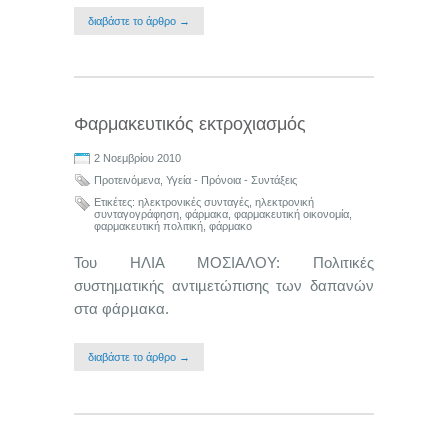
διαβάστε το άρθρο →
Φαρμακευτικός εκτροχιασμός
2 Νοεμβρίου 2010
Προτεινόμενα
,
Υγεία - Πρόνοια - Συντάξεις
Ετικέτες:
ηλεκτρονικές συνταγές
,
ηλεκτρονική
συνταγογράφηση
,
φάρμακα
,
φαρμακευτική οικονομία
,
φαρμακευτική πολιτική
,
φάρμακο
Του ΗΛΙΑ ΜΟΣΙΑΛΟΥ: Πολιτικές
συστηµατικής αντιµετώπισης των δαπανών
στα φάρµακα.
διαβάστε το άρθρο →