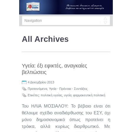
All Archives
Υγεία: έξι εφικτές, αναγκαίες
βελτιώσεις
4 Δεκεμβρίου 2013
Προτεινόμενα
,
Υγεία - Πρόνοια - Συντάξεις
Ετικέτες:
πολιτική υγείας
,
υγεία
,
φαρμακευτική πολιτική
Του ΗΛΙΑ ΜΟΣΙΑΛΟΥ: Το βέβαιο είναι ότι
θέλουμε σχέδιο αναδιάρθωσης του ΕΣΥ, όχι
μόνο δημοσιονομικό όπως προτείνει η
τρόικα, αλλά κυρίως διαρθρωτικό. Με