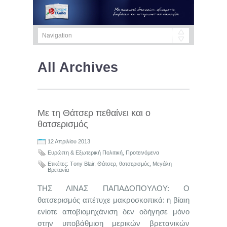
All Archives
Με τη Θάτσερ πεθαίνει και ο
θατσερισμός
12 Απριλίου 2013
Ευρώπη & Eξωτερική Πολιτική
,
Προτεινόμενα
Ετικέτες:
Tοny Blair
,
Θάτσερ
,
θατσερισμός
,
Μεγάλη
Βρετανία
ΤΗΣ ΛΙΝΑΣ ΠΑΠΑΔΟΠΟΥΛΟΥ: Ο
θατσερισμός απέτυχε μακροσκοπικά: η βίαιη
ενίοτε αποβιομηχάνιση δεν οδήγησε μόνο
στην υποβάθμιση μερικών βρετανικών