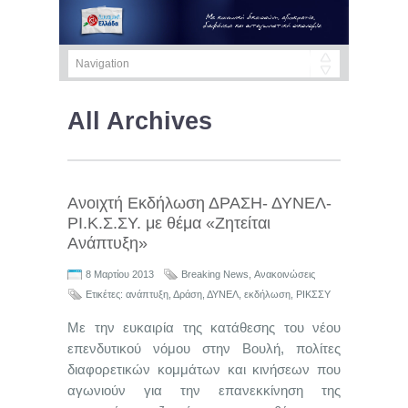
All Archives
Ανοιχτή Εκδήλωση ΔΡΑΣΗ- ΔΥΝΕΛ-
ΡΙ.Κ.Σ.ΣΥ. με θέμα «Ζητείται
Ανάπτυξη»
8 Μαρτίου 2013
Breaking News
,
Ανακοινώσεις
Ετικέτες:
ανάπτυξη
,
Δράση
,
ΔΥΝΕΛ
,
εκδήλωση
,
ΡΙΚΣΣΥ
Με την ευκαιρία της κατάθεσης του νέου
επενδυτικού νόμου στην Βουλή, πολίτες
διαφορετικών κομμάτων και κινήσεων που
αγωνιούν για την επανεκκίνηση της