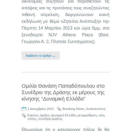
οικονομίας συζητούν και παραθέτουν τις
απόψεις και τις προτάσεις τους αναζητώντας
πιθανή σύγκλιση, διοργανώνουν κοινή
εκδήλωση με θέμα «Ζητείται Ανάπτυξη» την
Πέμπτη 14 Μαρτίου 2013 και ώρα 6μμ, στο
ξενοδοχείο NJV Athens Plaza (Βασ.
Γεωργίου Α. 2, Πλατεία Συντάγματος).
διαβάστε το άρθρο →
Ομιλία Θανάση Παπαδόπουλου στο
Συνέδριο της Δράσης εκ μέρους της
κίνησης “Δυναμική Ελλάδα”
1 Δεκεμβρίου 2012
Breaking News
,
Ανακοινώσεις
Ετικέτες:
Δράση
,
Δυναμική Ελλάδα
,
μεταρρύθμιση
,
νέος
πόλος
,
συνέδριο Δράσης
Θεωρούμε ότι ο καινούργιος πόλος δε θα