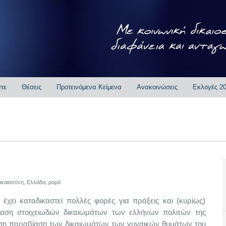
στε
Θέσεις
Προτεινόμενα Κείμενα
Ανακοινώσεις
Εκλογές 2
ικαιοσύνη
,
Ελλάδα
,
ρομά
ι καταδικαστεί πολλές φορές για πράξεις και (κυρίως)
ίαση στοιχειωδών δικαιωμάτων των ελλήνων πολιτών της
αυση παραβίαση των δικαιωμάτων των γυναικών θυμάτων του