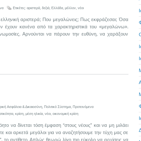
να
Ετικέτες:
αριστερά
,
δεξιά
,
Ελλάδα
,
μέλλον
,
νέοι
Ι
ληνική αριστερά; Που μεγαλώνεις; Πως εκφράζεσαι; Όσα
εν έχουν κανένα από τα χαρακτηριστικά του «μεγαλώνω».
νωμοσίες. Αρνούνται να πάρουν την ευθύνη, να χαράξουν
Ι
Ι
Α
ική Aσφάλεια & Δικαιοσύνη
,
Πολιτικό Σύστημα
,
Προτεινόμενα
ατικότητα
,
κρίση
,
μέση ηλικία
,
νέοι
,
οικονομική κρίση
Ι
το να δίνεται τόση έμφαση “στους νέους” και να μη μιλάει
στε και αρκετά μεγάλοι για να αναζητήσουμε την τύχη μας σε
”, το αντίθετο. Απλώς θεωρώ λίγο πιο εύκολο να αρχίσεις να