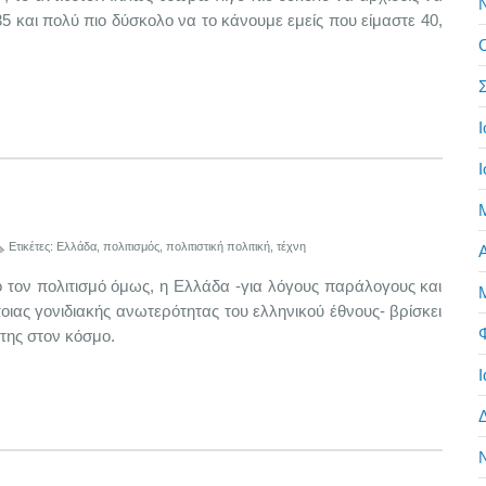
 35 και πολύ πιο δύσκολο να το κάνουμε εμείς που είμαστε 40,
Σ
Ι
Ι
Ετικέτες:
Ελλάδα
,
πολιτισμός
,
πολιτιστική πολιτική
,
τέχνη
Α
 πολιτισμό όμως, η Ελλάδα -για λόγους παράλογους και
ποιας γονιδιακής ανωτερότητας του ελληνικού έθνους- βρίσκει
της στον κόσμο.
Ι