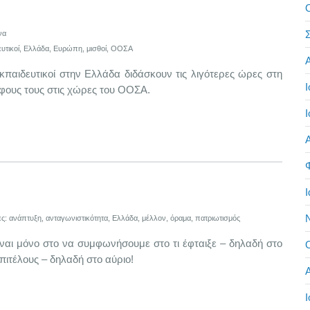
Σ
να
υτικοί
,
Ελλάδα
,
Ευρώπη
,
μισθοί
,
ΟΟΣΑ
ευτικοί στην Ελλάδα διδάσκουν τις λιγότερες ώρες στη
Ι
λφους τους στις χώρες του ΟΟΣΑ.
Ι
Α
Ι
ες:
ανάπτυξη
,
ανταγωνιστικότητα
,
Ελλάδα
,
μέλλον
,
όραμα
,
πατριωτισμός
αι μόνο στο να συμφωνήσουμε στο τι έφταιξε – δηλαδή στο
πιτέλους – δηλαδή στο αύριο!
Ι