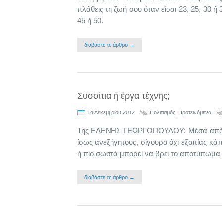
πλάθεις τη ζωή σου όταν είσαι 23, 25, 30 ή
45 ή 50.
διαβάστε το άρθρο →
Συσσίτια ή έργα τέχνης;
14 Δεκεμβρίου 2012
Πολιτισμός
,
Προτεινόμενα
Της ΕΛΕΝΗΣ ΓΕΩΡΓΟΠΟΥΛΟΥ: Μέσα από τον
ίσως ανεξήγητους, σίγουρα όχι εξαιτίας κά
ή πιο σωστά μπορεί να βρει το αποτύπωμα 
διαβάστε το άρθρο →