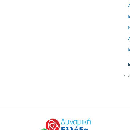
Α
Ι
Ι