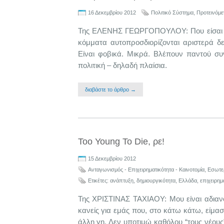
16 Δεκεμβρίου 2012
Πολιτικό Σύστημα
,
Προτεινόμε
Της ΕΛΕΝΗΣ ΓΕΩΡΓΟΠΟΥΛΟΥ: Που είσαι ελ
κόμματα αυτοπροσδιορίζονται αριστερά δ
Είναι φοβικά. Μικρά. Βλέπουν παντού συ
πολιτική – δηλαδή πλαίσια.
διαβάστε το άρθρο →
Too Young To Die, ρε!
15 Δεκεμβρίου 2012
Ανταγωνισμός - Επιχειρηματικότητα - Καινοτομία
,
Εσωτερ
Ετικέτες:
ανάπτυξη
,
δημιουργικότητα
,
Ελλάδα
,
επιχειρημ
Της ΧΡΙΣΤΙΝΑΣ ΤΑΧΙΑΟΥ: Μου είναι αδιανόη
κανείς για εμάς που, στο κάτω κάτω, είμα
άλλη γη. Δεν υποτιμώ καθόλου “τους νέους